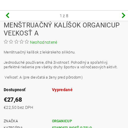
1
z 8
MENŠTRUAČNÝ KALÍŠOK ORGANICUP
VEĽKOSŤ A
Neohodnotené
Menštruačný kalíšok z lekárskeho silikónu.
Jednoduché používanie, dlhá životnosť. Pohodlný a spoľahlivý,
perfektné riešenie pre všetky druhy športov a voľnočasových aktivít.
Veľkosť: A (pre dievčatá a ženy pred pôrodom)
Dostupnosť
Vypredané
€27,68
€22,50 bez DPH
ZNAČKA
ORGANICUP
KATEGÓRIA
STAROSTLIVOSŤ O TELO