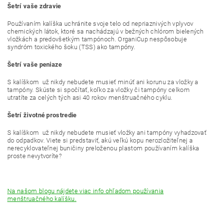
Šetrí vaše zdravie
Používaním kalíška uchránite svoje telo od nepriaznivých vplyvov
chemických látok, ktoré sa nachádzajú v bežných chlórom bielených
vložkách a predovšetkým tampónoch. OrganiCup nespôsobuje
syndróm toxického šoku (TSS) ako tampóny.
Šetrí vaše peniaze
S kalíškom už nikdy nebudete musieť minúť ani korunu za vložky a
tampóny. Skúste si spočítať, koľko za vložky či tampóny celkom
utratíte za celých tých asi 40 rokov menštruačného cyklu.
Šetrí životné prostredie
S kalíškom už nikdy nebudete musieť vložky ani tampóny vyhadzovať
do odpadkov. Viete si predstaviť, akú veľkú kopu nerozložiteľnej a
nerecyklovateľnej buničiny preloženou plastom používaním kalíška
proste nevytvoríte?
Na našom blogu nájdete viac info ohľadom používania
menštruačného kalíšku.