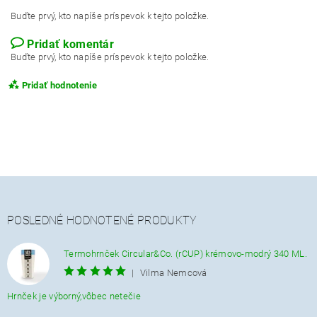
Buďte prvý, kto napíše príspevok k tejto položke.
Pridať komentár
Buďte prvý, kto napíše príspevok k tejto položke.
Pridať hodnotenie
POSLEDNÉ HODNOTENÉ PRODUKTY
Termohrnček Circular&Co. (rCUP) krémovo-modrý 340 ML.
|
Vilma Nemcová
Hrnček je výborný,vôbec netečie