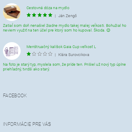
Cestovná dóza na mydlo
|
Ján Zengő
Zatiaĺ som doň nenašiel žiadne mydlo takej malej veĺkosti. Bohužial ho
neviem využiť na ten účel pre ktorý som ho kupoval. Škoda. 😉
Menštruačný kalíšok Gaia Cup veľkosť L
|
Klára Surovcikova
Na foto je starý typ, myslela som, že príde ten. Prišiel už nový typ úplne
priehľadný, tvrdší ako starý.
FACEBOOK
INFORMÁCIE PRE VÁS