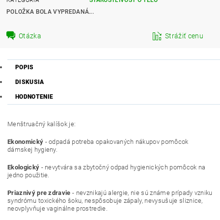
POLOŽKA BOLA VYPREDANÁ...
Otázka
Strážiť cenu
POPIS
DISKUSIA
HODNOTENIE
Menštruačný kalíšok je:
Ekonomický
- odpadá potreba opakovaných nákupov pomôcok
dámskej hygieny.
Ekologický
- nevytvára sa zbytočný odpad hygienických pomôcok na
jedno použitie.
Priaznivý pre zdravie
- nevznikajú alergie, nie sú známe prípady vzniku
syndrómu toxického šoku, nespôsobuje zápaly, nevysušuje sliznice,
neovplyvňuje vaginálne prostredie.