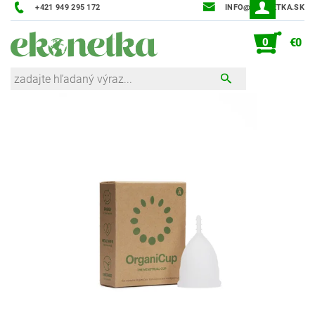
+421 949 295 172
INFO@EKONETKA.SK
0
€0