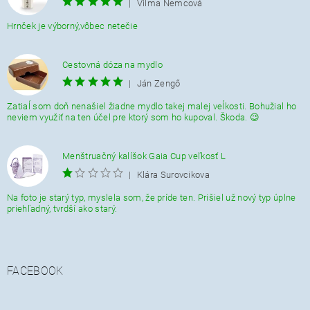
|
Vilma Nemcová
Hrnček je výborný,vôbec netečie
Cestovná dóza na mydlo
|
Ján Zengő
Zatiaĺ som doň nenašiel žiadne mydlo takej malej veĺkosti. Bohužial ho
neviem využiť na ten účel pre ktorý som ho kupoval. Škoda. 😉
Menštruačný kalíšok Gaia Cup veľkosť L
|
Klára Surovcikova
Na foto je starý typ, myslela som, že príde ten. Prišiel už nový typ úplne
priehľadný, tvrdší ako starý.
FACEBOOK