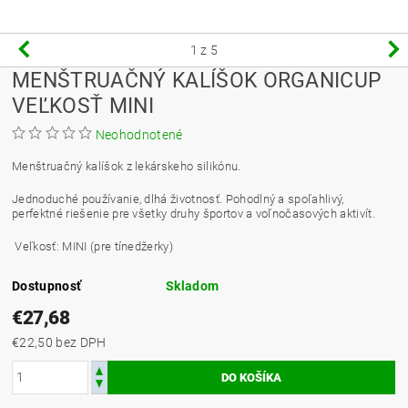
1
z 5
MENŠTRUAČNÝ KALÍŠOK ORGANICUP
VEĽKOSŤ MINI
Neohodnotené
Menštruačný kalíšok z lekárskeho silikónu.
Jednoduché používanie, dlhá životnosť. Pohodlný a spoľahlivý,
perfektné riešenie pre všetky druhy športov a voľnočasových aktivít.
Veľkosť: MINI (pre tínedžerky)
Dostupnosť
Skladom
€27,68
€22,50 bez DPH