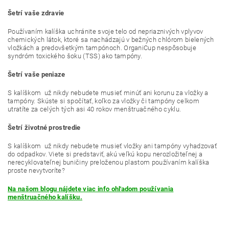
Šetrí vaše zdravie
Používaním kalíška uchránite svoje telo od nepriaznivých vplyvov
chemických látok, ktoré sa nachádzajú v bežných chlórom bielených
vložkách a predovšetkým tampónoch. OrganiCup nespôsobuje
syndróm toxického šoku (TSS) ako tampóny.
Šetrí vaše peniaze
S kalíškom už nikdy nebudete musieť minúť ani korunu za vložky a
tampóny. Skúste si spočítať, koľko za vložky či tampóny celkom
utratíte za celých tých asi 40 rokov menštruačného cyklu.
Šetrí životné prostredie
S kalíškom už nikdy nebudete musieť vložky ani tampóny vyhadzovať
do odpadkov. Viete si predstaviť, akú veľkú kopu nerozložiteľnej a
nerecyklovateľnej buničiny preloženou plastom používaním kalíška
proste nevytvoríte?
Na našom blogu nájdete viac info ohľadom používania
menštruačného kalíšku.