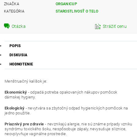
ZNAČKA
ORGANICUP
KATEGÓRIA
STAROSTLIVOSŤ O TELO
Otázka
Strážiť cenu
POPIS
DISKUSIA
HODNOTENIE
Menštruačný kalíšok je:
Ekonomický
- odpadá potreba opakovaných nákupov pomôcok
dámskej hygieny.
Ekologický
- nevytvára sa zbytočný odpad hygienických pomôcok na
jedno použitie.
Priaznivý pre zdravie
- nevznikajú alergie, nie sú známe prípady vzniku
syndrómu toxického šoku, nespôsobuje zápaly, nevysušuje sliznice,
neovplyvňuje vaginálne prostredie.