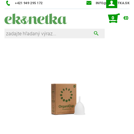
+421 949 295 172
INFO@EKONETKA.SK
0
€0