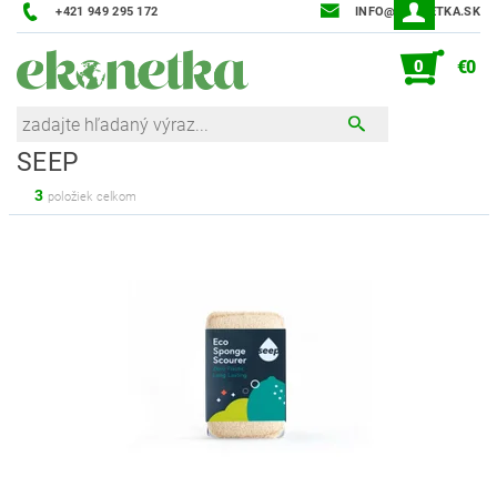
+421 949 295 172
INFO@EKONETKA.SK
0
€0
SEEP
3
položiek celkom