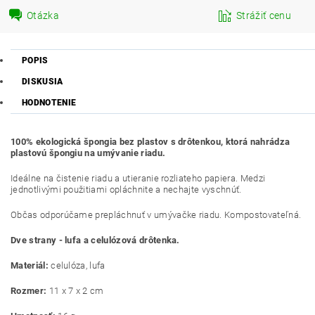
Otázka
Strážiť cenu
POPIS
DISKUSIA
HODNOTENIE
100% ekologická špongia bez plastov s drôtenkou, ktorá nahrádza
plastovú špongiu na umývanie riadu.
Ideálne na čistenie riadu a utieranie rozliateho papiera. Medzi
jednotlivými použitiami opláchnite a nechajte vyschnúť.
Občas odporúčame prepláchnuť v umývačke riadu. Kompostovateľná.
Dve strany - lufa a celulózová drôtenka.
Materiál:
celulóza, lufa
Rozmer:
11 x 7 x 2 cm