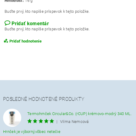
Hmotnosť:
16 g
Buďte prvý, kto napíše príspevok k tejto položke.
Pridať komentár
Buďte prvý, kto napíše príspevok k tejto položke.
Pridať hodnotenie
POSLEDNÉ HODNOTENÉ PRODUKTY
Termohrnček Circular&Co. (rCUP) krémovo-modrý 340 ML.
|
Vilma Nemcová
Hrnček je výborný,vôbec netečie