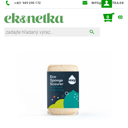
+421 949 295 172
INFO@EKONETKA.SK
0
€0