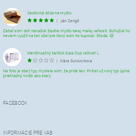
Cestovná dóza na mydlo
|
Ján Zengő
Zatiaĺ som doň nenašiel žiadne mydlo takej malej veĺkosti. Bohužial ho
neviem využiť na ten účel pre ktorý som ho kupoval. Škoda. 😉
Menštruačný kalíšok Gaia Cup veľkosť L
|
Klára Surovcikova
Na foto je starý typ, myslela som, že príde ten. Prišiel už nový typ úplne
priehľadný, tvrdší ako starý.
FACEBOOK
INFORMÁCIE PRE VÁS