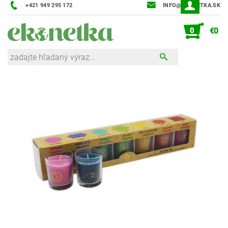
+421 949 295 172
INFO@EKONETKA.SK
0
€0