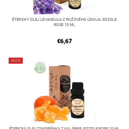
ÉTERICKÝ OLEJ LEVANDUĽA Z RUŽOVÉHO ÚDOLIA, SOZOLE
ROSE 10 ML
€6,67
AKCIA
ÉTERICKÝ OLEJ TANGERÍNKA Z KALÁBRIE, SOZOLE ROSE 10 ML