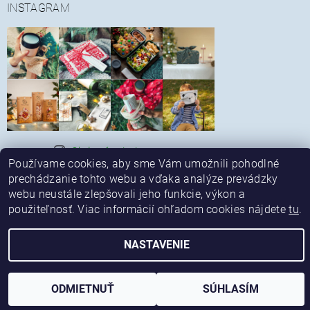
INSTAGRAM
Sledovať na Instagrame
|
|
Používame cookies, aby sme Vám umožnili pohodlné
Obchodné podmienky
Reklamačný poriadok
|
|
Spôsob platby a dopravy
Alternatívne riešenie sporov
prechádzanie tohto webu a vďaka analýze prevádzky
|
Kontaktné údaje
Ochrana osobných údajov
webu neustále zlepšovali jeho funkcie, výkon a
použiteľnosť. Viac informácií ohľadom cookies nájdete
tu
.
Upraviť nastavenie cookies
2026 © ekonetka, všetky práva vyhradené
NASTAVENIE
Vytvoril Shoptet
ODMIETNUŤ
SÚHLASÍM