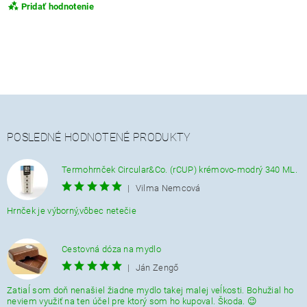
Pridať hodnotenie
POSLEDNÉ HODNOTENÉ PRODUKTY
Termohrnček Circular&Co. (rCUP) krémovo-modrý 340 ML.
|
Vilma Nemcová
Hrnček je výborný,vôbec netečie
Cestovná dóza na mydlo
|
Ján Zengő
Zatiaĺ som doň nenašiel žiadne mydlo takej malej veĺkosti. Bohužial ho
neviem využiť na ten účel pre ktorý som ho kupoval. Škoda. 😉