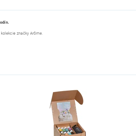
odín.
z kolekcie značky Arôme.
VEGAN