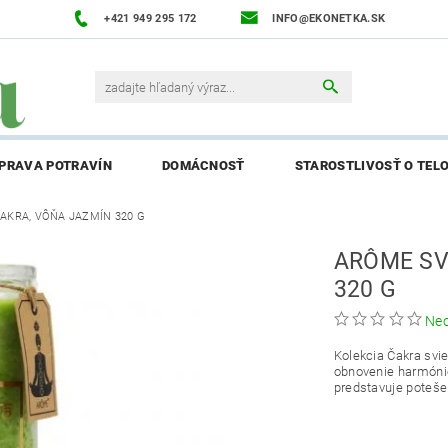
+421 949 295 172
INFO@EKONETKA.SK
ÍPRAVA POTRAVÍN
DOMÁCNOSŤ
STAROSTLIVOSŤ O TEL
AKRA, VÔŇA JAZMÍN 320 G
NAPÍŠTE NÁM
PREDÁVANÉ ZNAČKY
BLOG
NAPÍ
ARÔME SV
ENIE AFFILIATE PARTNERA
320 G
Ne
Kolekcia Čakra svi
obnovenie harmónie
predstavuje potešen