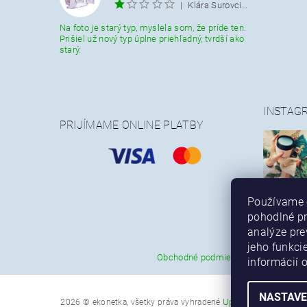
|
Klára Surovcikova
Na foto je starý typ, myslela som, že príde ten.
Prišiel už nový typ úplne priehľadný, tvrdší ako
starý.
INSTAG
PRIJÍMAME ONLINE PLATBY
Používame 
pohodlné p
analýze pre
jeho funkci
|
Obchodné podmienky
Reklamačný 
informácií 
NASTAVE
Upraviť nastavenie 
2026 © ekonetka, všetky práva vyhradené