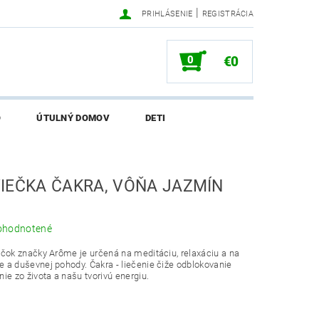
|
PRIHLÁSENIE
REGISTRÁCIA
0
€0
O
ÚTULNÝ DOMOV
DETI
SALI O EKONETKE
IEČKA ČAKRA, VÔŇA JAZMÍN
ohodnotené
ečok značky Arôme je určená na meditáciu, relaxáciu a na
 a duševnej pohody. Čakra - liečenie čiže odblokovanie
ie zo života a našu tvorivú energiu.