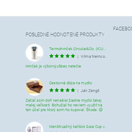
FACEBO
POSLEDNÉ HODNOTENÉ PRODUKTY
Termohrnček Circular&Co. (rCUP) krémovo-modrý 340 ML.
|
Vilma Nemcová
Hrnček je výborný,vôbec netečie
Cestovná dóza na mydlo
|
Ján Zengő
Zatiaĺ som doň nenašiel žiadne mydlo takej
malej veĺkosti. Bohužial ho neviem využiť na
ten účel pre ktorý som ho kupoval. Škoda. 😉
Menštruačný kalíšok Gaia Cup veľkosť L