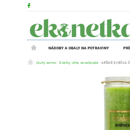
NÁDOBY A OBALY NA POTRAVINY
PR
PRODUKTY V ZĽAVE
Útulný domov
Sviečky, vône, osviežovače
PRÍBEH EKONETKY
ARÔME SVIEČKA Č
REGISTRÁCIA AFFILIATE PARTNERA
PRIHLÁS