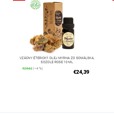
VZÁCNY ÉTERICKÝ OLEJ MYRHA ZO SOMÁLSKA,
SOZOLE ROSE 10 ML
€25,62
(–4 %)
€24,39