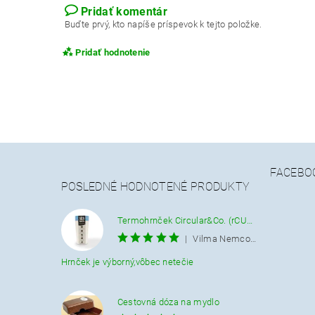
Pridať komentár
Buďte prvý, kto napíše príspevok k tejto položke.
Pridať hodnotenie
FACEBO
POSLEDNÉ HODNOTENÉ PRODUKTY
Termohrnček Circular&Co. (rCUP) krémovo-modrý 340 ML.
|
Vilma Nemcová
Hrnček je výborný,vôbec netečie
Cestovná dóza na mydlo