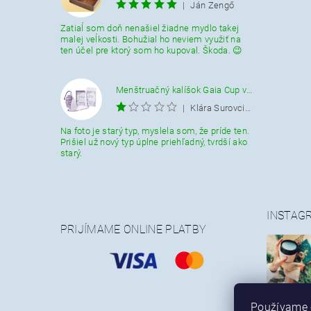
|
Ján Zengő
Zatiaĺ som doň nenašiel žiadne mydlo takej
malej veĺkosti. Bohužial ho neviem využiť na
ten účel pre ktorý som ho kupoval. Škoda. 😉
Menštruačný kalíšok Gaia Cup veľkosť L
|
Klára Surovcikova
Na foto je starý typ, myslela som, že príde ten.
Prišiel už nový typ úplne priehľadný, tvrdší ako
starý.
INSTAG
PRIJÍMAME ONLINE PLATBY
Používame 