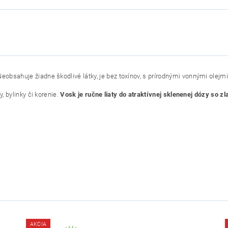
eobsahuje žiadne škodlivé látky, je bez toxínov, s prírodnými vonnými olejmi 
, bylinky či korenie.
Vosk je ručne liaty do atraktívnej sklenenej dózy so z
AKCIA