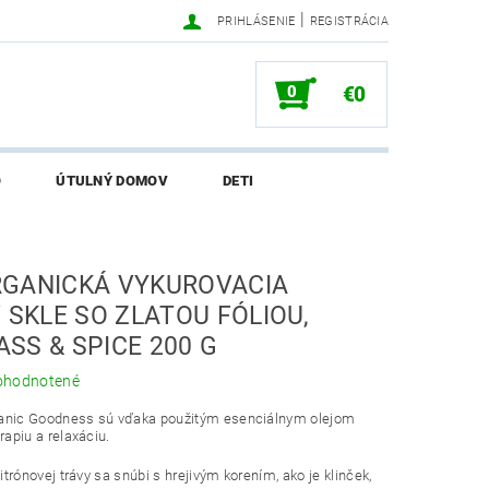
|
PRIHLÁSENIE
REGISTRÁCIA
0
€0
O
ÚTULNÝ DOMOV
DETI
SALI O EKONETKE
GANICKÁ VYKUROVACIA
 SKLE SO ZLATOU FÓLIOU,
SS & SPICE 200 G
ohodnotené
ganic Goodness sú vďaka použitým esenciálnym olejom
apiu a relaxáciu.
trónovej trávy sa snúbi s hrejivým korením, ako je klinček,