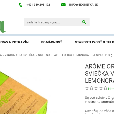
+421 949 295 172
INFO@EKONETKA.SK
ÍPRAVA POTRAVÍN
DOMÁCNOSŤ
STAROSTLIVOSŤ O TEL
 VYKUROVACIA SVIEČKA V SKLE SO ZLATOU FÓLIOU, LEMONGRASS & SPICE 200 g
NAPÍŠTE NÁM
PREDÁVANÉ ZNAČKY
BLOG
NAPÍ
ARÔME OR
ENIE AFFILIATE PARTNERA
SVIEČKA V
LEMONGRA
Ne
Sójové sviečky Or
vhodné na aromater
Osviežujúca vôňa ci