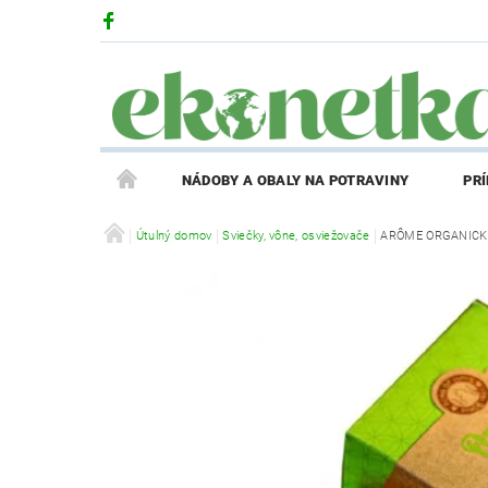
NÁDOBY A OBALY NA POTRAVINY
PR
PRODUKTY V ZĽAVE
Útulný domov
Sviečky, vône, osviežovače
PRÍBEH EKONETKY
ARÔME ORGANICKÁ
REGISTRÁCIA AFFILIATE PARTNERA
PRIHLÁS