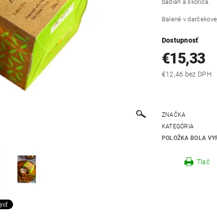
badián a škorica.
Balené v darčekovej
Dostupnosť
€15,33
€12,46 bez DPH
ZNAČKA
KATEGÓRIA
POLOŽKA BOLA VYP
Tlač