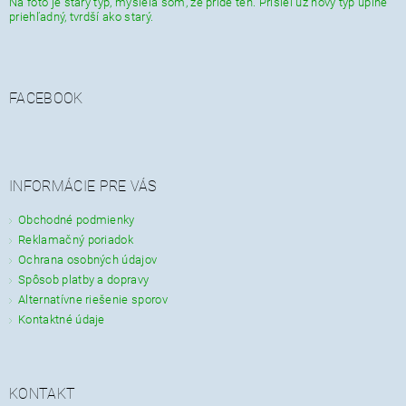
Na foto je starý typ, myslela som, že príde ten. Prišiel už nový typ úplne
priehľadný, tvrdší ako starý.
FACEBOOK
INFORMÁCIE PRE VÁS
Obchodné podmienky
Reklamačný poriadok
Ochrana osobných údajov
Spôsob platby a dopravy
Alternatívne riešenie sporov
Kontaktné údaje
KONTAKT