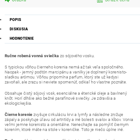
POPIS
DISKUSIA
HODNOTENIE
Ručne robená vonná sviečka
zo sójového vosku.
S typickou vôňou čierneho korenia nemá až tak veľa spoločného.
Naopak - jemný podtón marcipánu a vanilky je doplnený korenisto-
sladkou arómou. Vôňou pripomína parfum, ktorý ste už kedysi
zavoňali, ale zrazu si neviete spomenúť, odkiaľ ho vlastne poznáte.
Obsahuje čistý sójový vosk, esenciálne a éterické oleje a bavlnený
knôt. Horí dlhšie ako bežné parafínové sviečky. Je zdravšia a
ekologickejšia.
Čierne korenie
zvyšuje cirkuláciu krvi a lymfy a následne znižuje
zápaly a poskytuje úľavu od artritídy a iné bolesti svalov a kĺbov. Vonia
veľmi jemne korenisto a orientálne. Nenechajte sa pomýliť čiernym
korením, ktoré máte na stole v koreničke. Toto je niečo úplne iné.