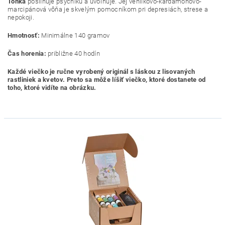
Tonka
posilňuje psychiku a uvoľňuje. Jej venilkovo-kardamónovo-
marcipánová vôňa je skvelým pomocníkom pri depresiách, strese a
nepokoji.
Hmotnosť:
Minimálne 140 gramov
Čas horenia:
približne 40 hodín
Každé viečko je ručne vyrobený originál s láskou z lisovaných
rastliniek a kvetov. Preto sa môže líšiť viečko, ktoré dostanete od
toho, ktoré vidíte na obrázku.
VEGAN