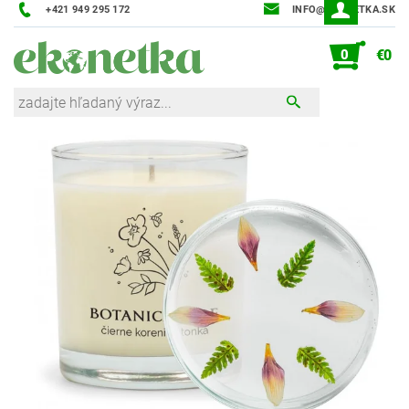
+421 949 295 172
INFO@EKONETKA.SK
0
€0