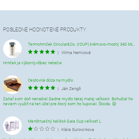
POSLEDNÉ HODNOTENÉ PRODUKTY
Termohrnček Circular&Co. (rCUP) krémovo-modrý 340 ML.
|
Vilma Nemcová
Hrnček je výborný,vôbec netečie
Cestovná dóza na mydlo
|
Ján Zengő
Zatiaĺ som doň nenašiel žiadne mydlo takej malej veĺkosti. Bohužial ho
neviem využiť na ten účel pre ktorý som ho kupoval. Škoda. 😉
Menštruačný kalíšok Gaia Cup veľkosť L
|
Klára Surovcikova