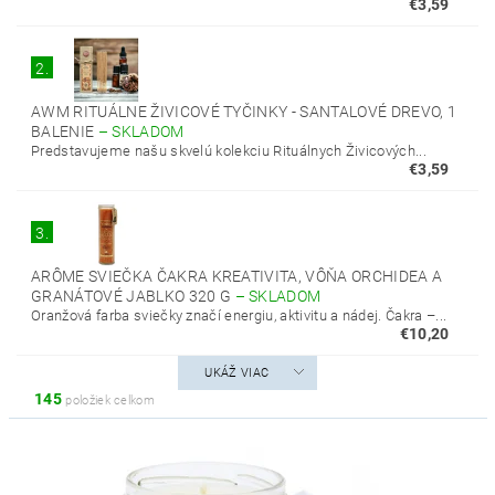
€3,59
2.
AWM RITUÁLNE ŽIVICOVÉ TYČINKY - SANTALOVÉ DREVO, 1
BALENIE
–
SKLADOM
Predstavujeme našu skvelú kolekciu Rituálnych Živicových...
€3,59
3.
ARÔME SVIEČKA ČAKRA KREATIVITA, VÔŇA ORCHIDEA A
GRANÁTOVÉ JABLKO 320 G
–
SKLADOM
Oranžová farba sviečky značí energiu, aktivitu a nádej. Čakra –...
€10,20
UKÁŽ VIAC
145
položiek celkom