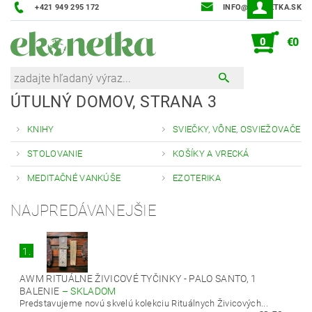
+421 949 295 172
INFO@EKONETKA.SK
0
€0
ÚTULNÝ DOMOV
, STRANA 3
KNIHY
SVIEČKY, VÔNE, OSVIEŽOVAČE
STOLOVANIE
KOŠÍKY A VRECKÁ
MEDITAČNÉ VANKÚŠE
EZOTERIKA
NAJPREDÁVANEJŠIE
1.
AWM RITUÁLNE ŽIVICOVÉ TYČINKY - PALO SANTO, 1
BALENIE
–
SKLADOM
Predstavujeme novú skvelú kolekciu Rituálnych Živicových...