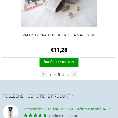
VRECKO Z PRATEĽNÉHO PAPIERA MALÉ ŠEDÉ
€11,28
ĎALŠIE PRODUKTY
3
1
2
4
5
POSLEDNÉ HODNOTENÉ PRODUKTY
Termohrnček Circular&Co. (rCUP) krémovo-modrý 340 ML.
|
Vilma Nemcová