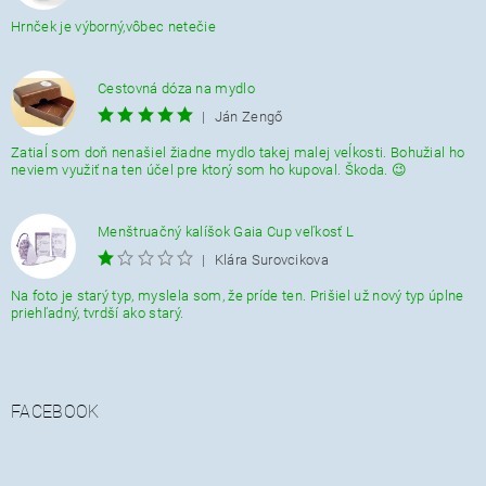
Hrnček je výborný,vôbec netečie
Cestovná dóza na mydlo
|
Ján Zengő
Zatiaĺ som doň nenašiel žiadne mydlo takej malej veĺkosti. Bohužial ho
neviem využiť na ten účel pre ktorý som ho kupoval. Škoda. 😉
Menštruačný kalíšok Gaia Cup veľkosť L
|
Klára Surovcikova
Na foto je starý typ, myslela som, že príde ten. Prišiel už nový typ úplne
priehľadný, tvrdší ako starý.
FACEBOOK