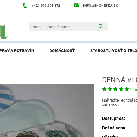
+421 949 295 172
INFO@EKONETKA.SK
ÍPRAVA POTRAVÍN
DOMÁCNOSŤ
STAROSTLIVOSŤ O TEL
NAPÍŠTE NÁM
PREDÁVANÉ ZNAČKY
BLOG
NAPÍ
DENNÁ VL
ENIE AFFILIATE PARTNERA
1 h
Nahraďte jednorázo
variantou.
Dostupnosť
Bežná cena