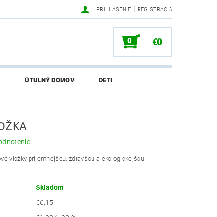
|
PRIHLÁSENIE
REGISTRÁCIA
0
€0
O
ÚTULNÝ DOMOV
DETI
SALI O EKONETKE
OŽKA
odnotenie
vé vložky príjemnejšou, zdravšou a ekologickejšou
Skladom
€6,15