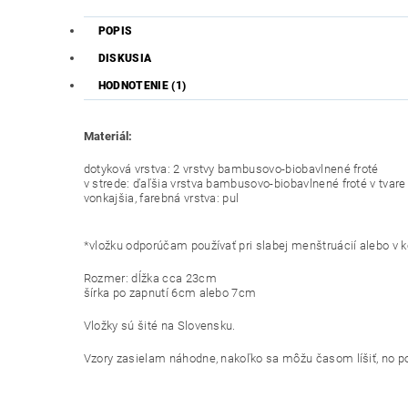
POPIS
DISKUSIA
HODNOTENIE (1)
Materiál:
dotyková vrstva: 2 vrstvy bambusovo-biobavlnené froté
v strede: ďaľšia vrstva bambusovo-biobavlnené froté v tvare "
vonkajšia, farebná vrstva: pul
*vložku odporúčam používať pri slabej menštruácií alebo v
Rozmer: dĺžka cca 23cm
šírka po zapnutí 6cm alebo 7cm
Vložky sú šité na Slovensku.
Vzory zasielam náhodne, nakoľko sa môžu časom líšiť, no po