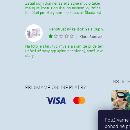
Zatiaĺ som doň nenašiel žiadne mydlo takej
malej veĺkosti. Bohužial ho neviem využiť na
ten účel pre ktorý som ho kupoval. Škoda. 😉
Menštruačný kalíšok Gaia Cup veľkosť L
|
Klára Surovcikova
Na foto je starý typ, myslela som, že príde ten.
Prišiel už nový typ úplne priehľadný, tvrdší ako
starý.
INSTAG
PRIJÍMAME ONLINE PLATBY
Používame 
pohodlné p