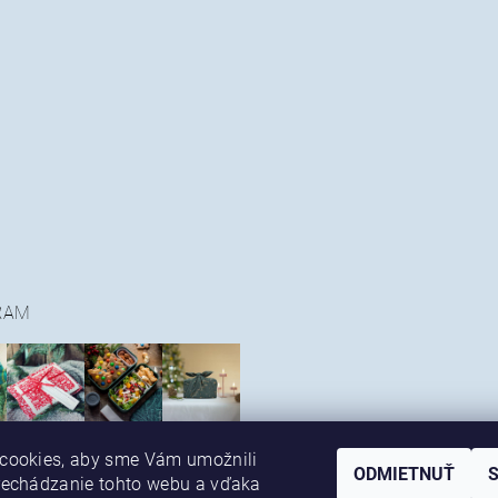
RAM
cookies, aby sme Vám umožnili
ODMIETNUŤ
rechádzanie tohto webu a vďaka