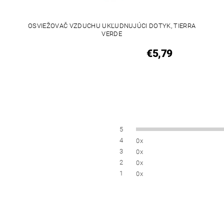
OSVIEŽOVAČ VZDUCHU UKĽUDNUJÚCI DOTYK, TIERRA
VERDE
€5,79
5
4
0x
3
0x
2
0x
1
0x