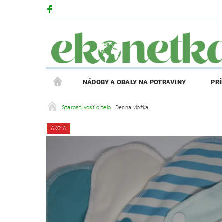
NÁDOBY A OBALY NA POTRAVINY
PR
PRODUKTY V ZĽAVE
Starostlivosť o telo
Denná vložka
PRÍBEH EKONETKY
AKCIA
REGISTRÁCIA AFFILIATE PARTNERA
PRIHLÁS