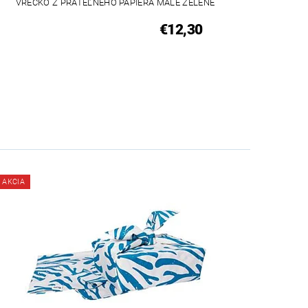
VRECKO Z PRATEĽNÉHO PAPIERA MALÉ ZELENÉ
€12,30
AKCIA