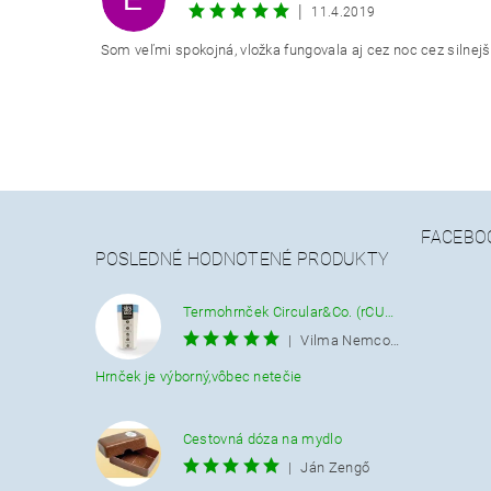
E
|
11.4.2019
Som veľmi spokojná, vložka fungovala aj cez noc cez silnejši
FACEBO
POSLEDNÉ HODNOTENÉ PRODUKTY
Termohrnček Circular&Co. (rCUP) krémovo-modrý 340 ML.
|
Vilma Nemcová
Hrnček je výborný,vôbec netečie
Cestovná dóza na mydlo
|
Ján Zengő