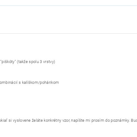
piškóty" (takže spolu 3 vrstvy)
 kombinácií s kalíškom/pohárikom
kiaľ si vyslovene želáte konkrétny vzor, napíšte mi prosím do poznámky. Bu