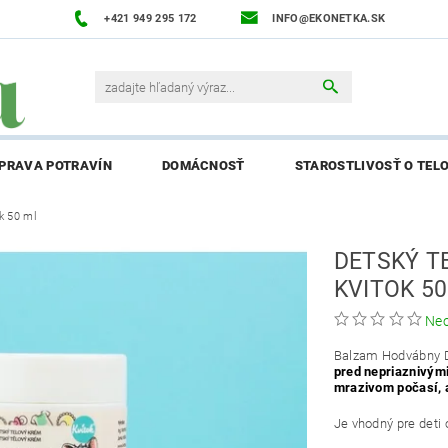
+421 949 295 172
INFO@EKONETKA.SK
ÍPRAVA POTRAVÍN
DOMÁCNOSŤ
STAROSTLIVOSŤ O TEL
k 50 ml
NAPÍŠTE NÁM
PREDÁVANÉ ZNAČKY
BLOG
NAPÍ
DETSKÝ T
ENIE AFFILIATE PARTNERA
KVITOK 5
Ne
Balzam Hodvábny D
pred nepriaznivými
mrazivom počasí, a
Je vhodný pre deti 