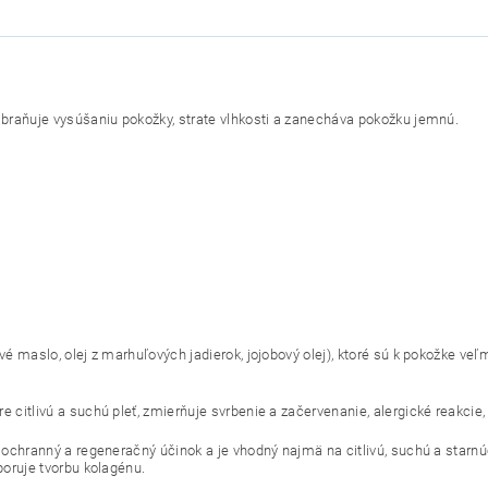
braňuje vysúšaniu pokožky, strate vlhkosti a zanecháva pokožku jemnú.
 maslo, olej z marhuľových jadierok, jojobový olej), ktoré sú k pokožke v
 citlivú a suchú pleť, zmierňuje svrbenie a začervenanie, alergické reakcie,
ochranný a regeneračný účinok a je vhodný najmä na citlivú, suchú a starnúc
oruje tvorbu kolagénu.