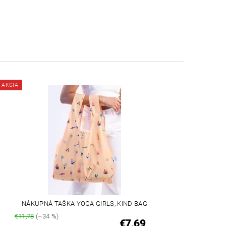
AKCIA
NÁKUPNÁ TAŠKA YOGA GIRLS, KIND BAG
€11,78
(–34 %)
€7,69