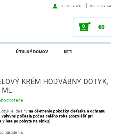
|
PRIHLÁSENIE
REGISTRÁCIA
0
€0
O
ÚTULNÝ DOMOV
DETI
SALI O EKONETKE
ELOVÝ KRÉM HODVÁBNY DOTYK,
0 ML
ohodnotené
otyk je ideálny
na ošetrenie pokožky dieťatka a ochranu
 vplyvmi počasia počas celého roka (obzvlášť pri
 v lete po pobyte na slnku)
.
od narodenia.