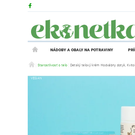
NÁDOBY A OBALY NA POTRAVINY
PR
PRODUKTY V ZĽAVE
Starostlivosť o telo
Detský telový krém Hodvábny dotyk, Kvito
PRÍBEH EKONETKY
VEGAN
REGISTRÁCIA AFFILIATE PARTNERA
PRIHLÁS