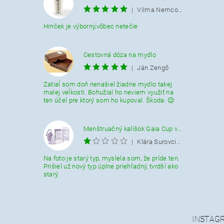
|
Vilma Nemcová
Hrnček je výborný,vôbec netečie
Cestovná dóza na mydlo
|
Ján Zengő
Zatiaĺ som doň nenašiel žiadne mydlo takej
malej veĺkosti. Bohužial ho neviem využiť na
ten účel pre ktorý som ho kupoval. Škoda. 😉
Menštruačný kalíšok Gaia Cup veľkosť L
|
Klára Surovcikova
Na foto je starý typ, myslela som, že príde ten.
Prišiel už nový typ úplne priehľadný, tvrdší ako
starý.
INSTAG