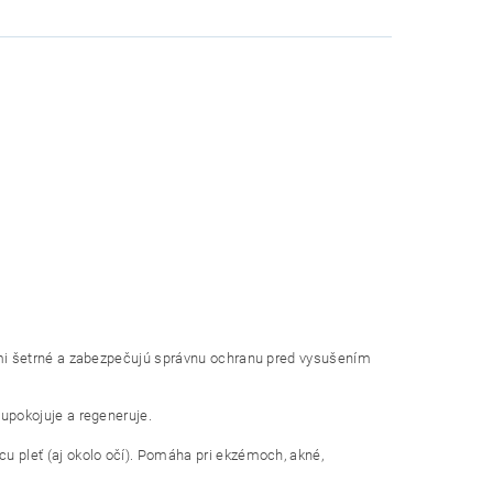
eľmi šetrné a zabezpečujú správnu ochranu pred vysušením
 upokojuje a regeneruje.
u pleť (aj okolo očí). Pomáha pri ekzémoch, akné,