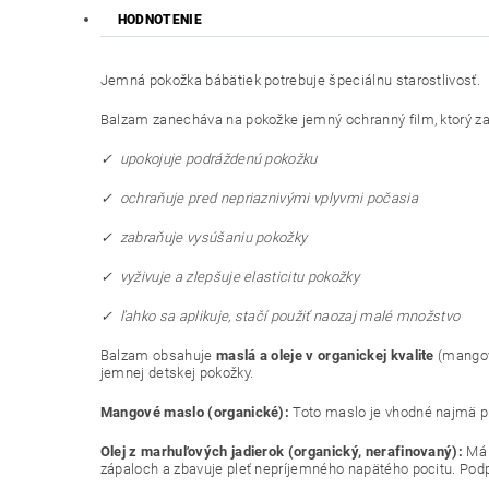
HODNOTENIE
Jemná pokožka bábätiek potrebuje špeciálnu starostlivosť.
Balzam zanecháva na pokožke jemný ochranný film, ktorý za
✓ upokojuje podráždenú pokožku
✓ ochraňuje pred nepriaznivými vplyvmi počasia
✓ zabraňuje vysúšaniu pokožky
✓ vyživuje a zlepšuje elasticitu pokožky
✓ ľahko sa aplikuje, stačí použiť naozaj malé množstvo
Balzam obsahuje
maslá a oleje v organickej kvalite
(mangové
jemnej detskej pokožky.
Mangové maslo (organické):
Toto maslo je vhodné najmä pre
Olej z marhuľových jadierok (organický, nerafinovaný):
Má 
zápaloch a zbavuje pleť nepríjemného napätého pocitu. Podp