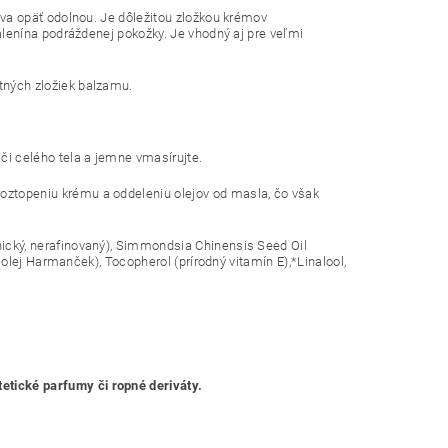
áva opäť odolnou. Je dôležitou zložkou krémov
álenína podráždenej pokožky. Je vhodný aj pre veľmi
tných zložiek balzamu.
či celého tela a jemne vmasírujte.
oztopeniu krému a oddeleniu olejov od masla, čo však
nický, nerafinovaný), Simmondsia Chinensis Seed Oil
 olej Harmanček), Tocopherol (prírodný vitamín E),*Linalool,
etické parfumy či ropné deriváty.