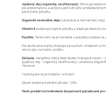
Jojobový olej (organický, nerafinovaný):
Obnovuje elasticit
pre problematickú a aknóznu pleť kvôli jeho antibakteriálny
precitlivenú pokožku.
Organické esenciálne oleje
(Levanduľa a Harmanček) majú vý
Vitamín E
podporuje hojenie pokožky a zlepšuje elasticitu ko
Použitie:
Tento krém sa pri kontakte s pokožkou roztápa na 
Pre zachovanie kvality skladujte na suchom, chladnom a tm
nemá vplyv na kvalitu výrobku.
Zloženie:
Mangifera Indica Seed Butter (mangové maslo – or
(jojobový olej – organický, nerafinovaný), Lavandula Angustif
*Geraniol
*vyskytujúce sa prirodzene v siliciach
Obsah zložiek prírodného pôvodu: 100%.
Tento produkt má hodnotenie bezpečnosti požadované pre d