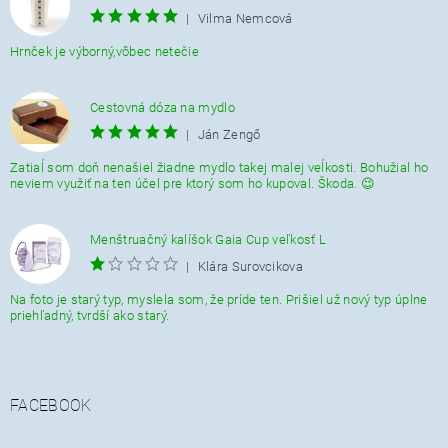
|
Vilma Nemcová
Hrnček je výborný,vôbec netečie
Cestovná dóza na mydlo
|
Ján Zengő
Zatiaĺ som doň nenašiel žiadne mydlo takej malej veĺkosti. Bohužial ho
neviem využiť na ten účel pre ktorý som ho kupoval. Škoda. 😉
Menštruačný kalíšok Gaia Cup veľkosť L
|
Klára Surovcikova
Na foto je starý typ, myslela som, že príde ten. Prišiel už nový typ úplne
priehľadný, tvrdší ako starý.
FACEBOOK