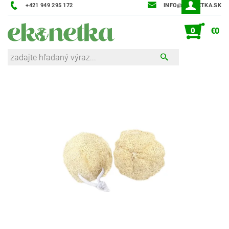
+421 949 295 172
INFO@EKONETKA.SK
0
€0