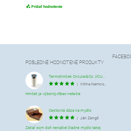
Pridať hodnotenie
FACEBO
POSLEDNÉ HODNOTENÉ PRODUKTY
Termohrnček Circular&Co. (rCUP) krémovo-modrý 340 ML.
|
Vilma Nemcová
Hrnček je výborný,vôbec netečie
Cestovná dóza na mydlo
|
Ján Zengő
Zatiaĺ som doň nenašiel žiadne mydlo takej