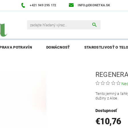
+421 949 295 172
INFO@EKONETKA.SK
ÍPRAVA POTRAVÍN
DOMÁCNOSŤ
STAROSTLIVOSŤ O TEL
NAPÍŠTE NÁM
PREDÁVANÉ ZNAČKY
BLOG
NAPÍ
REGENERA
ENIE AFFILIATE PARTNERA
Ne
Tento jemný a ľahký
dužiny z Aloe.
Dostupnosť
€10,76