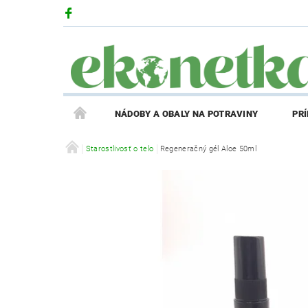
NÁDOBY A OBALY NA POTRAVINY
PR
PRODUKTY V ZĽAVE
Starostlivosť o telo
Regeneračný gél Aloe 50ml
PRÍBEH EKONETKY
REGISTRÁCIA AFFILIATE PARTNERA
PRIHLÁS