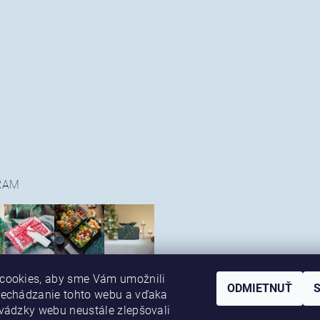
RAM
cookies, aby sme Vám umožnili
ODMIETNUŤ
rechádzanie tohto webu a vďaka
vádzky webu neustále zlepšovali