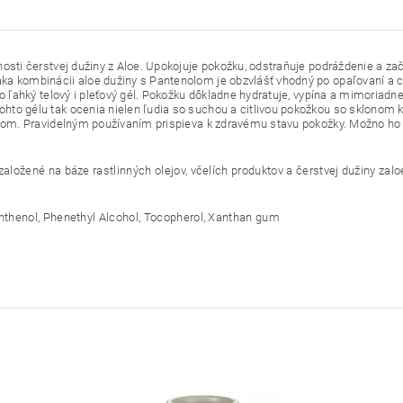
osti čerstvej dužiny z Aloe. Upokojuje pokožku, odstraňuje podráždenie a zač
ka kombinácii aloe dužiny s Pantenolom je obzvlášť vhodný po opaľovaní a c
ako ľahký telový i pleťový gél. Pokožku dôkladne hydratuje, vypína a mimoriad
hto gélu tak ocenia nielen ľudia so suchou a citlivou pokožkou so sklonom k
o ňom. Pravidelným používaním prispieva k zdravému stavu pokožky. Možno ho 
založené na báze rastlinných olejov, včelích produktov a čerstvej dužiny zal
anthenol, Phenethyl Alcohol, Tocopherol, Xanthan gum