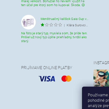
malej veĺkosti. Bohužial ho neviem využiť na
ten účel pre ktorý som ho kupoval. Škoda. 😉
Menštruačný kalíšok Gaia Cup veľkosť L
|
Klára Surovcikova
Na foto je starý typ, myslela som, že príde ten.
Prišiel už nový typ úplne priehľadný, tvrdší ako
starý.
INSTAG
PRIJÍMAME ONLINE PLATBY
Používame 
pohodlné p
analýze pre