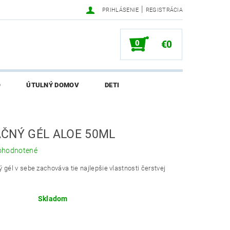
|
PRIHLÁSENIE
REGISTRÁCIA
0
€0
O
ÚTULNÝ DOMOV
DETI
SALI O EKONETKE
ČNÝ GÉL ALOE 50ML
ohodnotené
 gél v sebe zachováva tie najlepšie vlastnosti čerstvej
Skladom