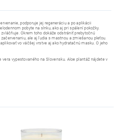
ervenanie, podporuje jej regeneráciu a po aplikácii
elodennom pobyte na slnku, ako aj pri spálení pokožky.
ne zvláčňuje. Okrem toho dokáže odstrániť prebytočnú
 začervenaniu, ale aj ľudia s mastnou a zmiešanou pleťou.
aplikovať vo väčšej vrstve aj ako hydratačnú masku. O jeho
oe vera vypestovaného na Slovensku. Aloe plantáž nájdete v