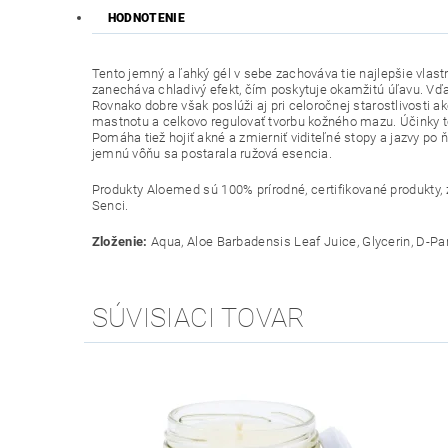
HODNOTENIE
Tento jemný a ľahký gél v sebe zachováva tie najlepšie vlastn
zanecháva chladivý efekt, čím poskytuje okamžitú úľavu. Vďa
Rovnako dobre však poslúži aj pri celoročnej starostlivosti 
mastnotu a celkovo regulovať tvorbu kožného mazu. Účinky to
Pomáha tiež hojiť akné a zmierniť viditeľné stopy a jazvy p
jemnú vôňu sa
postarala ružová esencia.
Produkty Aloemed sú 100% prírodné, certifikované produkty, 
Senci.
Zloženie:
Aqua, Aloe Barbadensis Leaf Juice, Glycerin, D-P
SÚVISIACI TOVAR