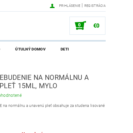
|
PRIHLÁSENIE
REGISTRÁCIA
0
€0
O
ÚTULNÝ DOMOV
DETI
SALI O EKONETKE
EBUDENIE NA NORMÁLNU A
PLEŤ 15ML, MYLO
ohodnotené
na normálnu a unavenú pleť obsahuje za studena lisované