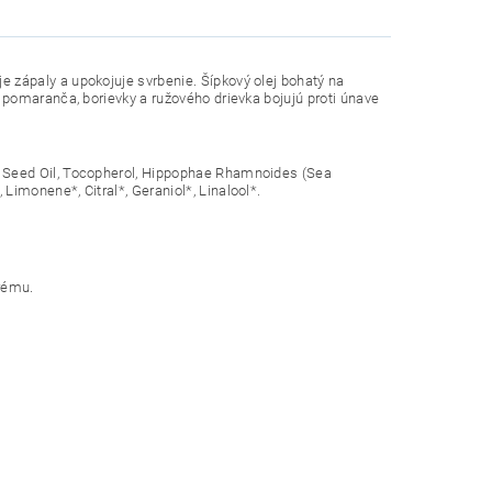
e zápaly a upokojuje svrbenie. Šípkový olej bohatý na
o pomaranča, borievky a ružového drievka bojujú proti únave
y) Seed Oil, Tocopherol, Hippophae Rhamnoides (Sea
Limonene*, Citral*, Geraniol*, Linalool*.
krému.