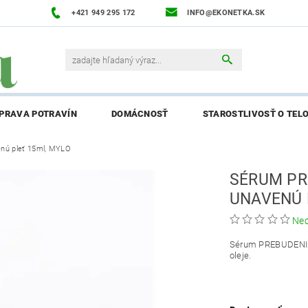
+421 949 295 172
INFO@EKONETKA.SK
ÍPRAVA POTRAVÍN
DOMÁCNOSŤ
STAROSTLIVOSŤ O TEL
nú pleť 15ml, MYLO
NAPÍŠTE NÁM
PREDÁVANÉ ZNAČKY
BLOG
NAPÍ
SÉRUM PR
ENIE AFFILIATE PARTNERA
UNAVENÚ 
Ne
Sérum PREBUDENIE 
oleje.