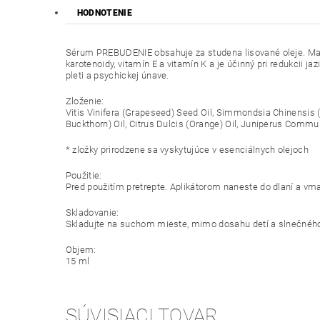
HODNOTENIE
Sérum PREBUDENIE obsahuje za studena lisované oleje. Malino
karotenoidy, vitamín E a vitamín K a je účinný pri redukcii 
pleti a psychickej únave.
Zloženie:
Vitis Vinifera (Grapeseed) Seed Oil, Simmondsia Chinensis 
Buckthorn) Oil, Citrus Dulcis (Orange) Oil, Juniperus Commun
* zložky prirodzene sa vyskytujúce v esenciálnych olejoch
Použitie:
Pred použitím pretrepte. Aplikátorom naneste do dlaní a vma
Skladovanie:
Skladujte na suchom mieste, mimo dosa­hu detí a slnečného
Objem:
15 ml
SÚVISIACI TOVAR