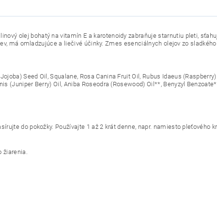
vý olej bohatý na vitamín E a karotenoidy zabraňuje starnutiu pleti, sťahuj
jaziev, má omladzujúce a liečivé účinky. Zmes esenciálnych olejov zo sladkéh
(Jojoba) Seed Oil, Squalane, Rosa Canina Fruit Oil, Rubus Idaeus (Raspberr
is (Juniper Berry) Oil, Aniba Roseodra (Rosewood) Oil**, Benyzyl Benzoate*, 
sírujte do pokožky. Používajte 1 až 2 krát denne, napr. namiesto pleťového 
 žiarenia.