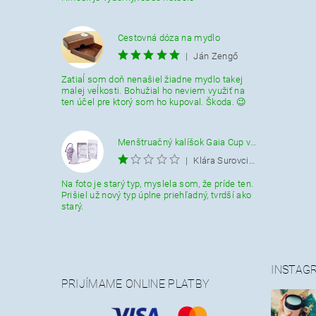
Cestovná dóza na mydlo
|
Ján Zengő
Zatiaĺ som doň nenašiel žiadne mydlo takej
malej veĺkosti. Bohužial ho neviem využiť na
ten účel pre ktorý som ho kupoval. Škoda. 😉
Menštruačný kalíšok Gaia Cup veľkosť L
|
Klára Surovcikova
Na foto je starý typ, myslela som, že príde ten.
Prišiel už nový typ úplne priehľadný, tvrdší ako
starý.
INSTAG
PRIJÍMAME ONLINE PLATBY