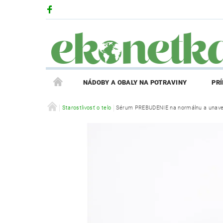
NÁDOBY A OBALY NA POTRAVINY
PR
PRODUKTY V ZĽAVE
Starostlivosť o telo
Sérum PREBUDENIE na normálnu a unave
PRÍBEH EKONETKY
REGISTRÁCIA AFFILIATE PARTNERA
PRIHLÁS