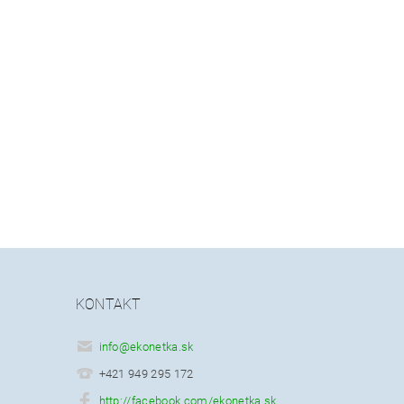
KONTAKT
info
@
ekonetka.sk
+421 949 295 172
http://facebook.com/ekonetka.sk