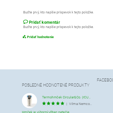
Buďte prvý, kto napíše príspevok k tejto položke.
Pridať komentár
Buďte prvý, kto napíše príspevok k tejto položke.
Pridať hodnotenie
FACEBO
POSLEDNÉ HODNOTENÉ PRODUKTY
Termohrnček Circular&Co. (rCUP) krémovo-modrý 340 ML.
|
Vilma Nemcová
Hrnček je výborný,vôbec netečie