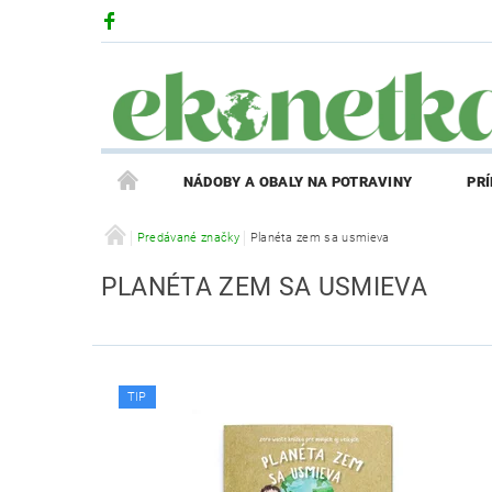
NÁDOBY A OBALY NA POTRAVINY
PR
PRODUKTY V ZĽAVE
Predávané značky
Planéta zem sa usmieva
PRÍBEH EKONETKY
PLANÉTA ZEM SA USMIEVA
REGISTRÁCIA AFFILIATE PARTNERA
PRIHLÁS
TIP