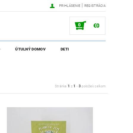
|
PRIHLÁSENIE
REGISTRÁCIA
0
€0
O
ÚTULNÝ DOMOV
DETI
SALI O EKONETKE
1
1
3
Stránka
z
-
položiek celkom