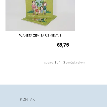
PLANÉTA ZEM SA USMIEVA 3
€8,75
1
1
3
Stránka
z
-
položiek celkom
KONTAKT