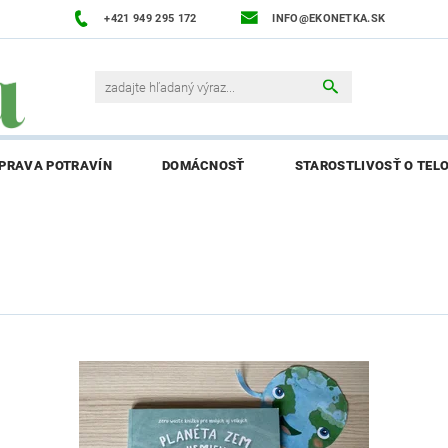
+421 949 295 172
INFO@EKONETKA.SK
ÍPRAVA POTRAVÍN
DOMÁCNOSŤ
STAROSTLIVOSŤ O TEL
NAPÍŠTE NÁM
PREDÁVANÉ ZNAČKY
BLOG
NAPÍ
ENIE AFFILIATE PARTNERA