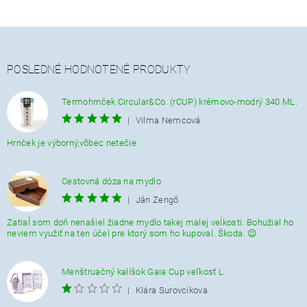
POSLEDNÉ HODNOTENÉ PRODUKTY
Termohrnček Circular&Co. (rCUP) krémovo-modrý 340 ML.
|
Vilma Nemcová
Hrnček je výborný,vôbec netečie
Cestovná dóza na mydlo
|
Ján Zengő
Zatiaĺ som doň nenašiel žiadne mydlo takej malej veĺkosti. Bohužial ho
neviem využiť na ten účel pre ktorý som ho kupoval. Škoda. 😉
Menštruačný kalíšok Gaia Cup veľkosť L
|
Klára Surovcikova