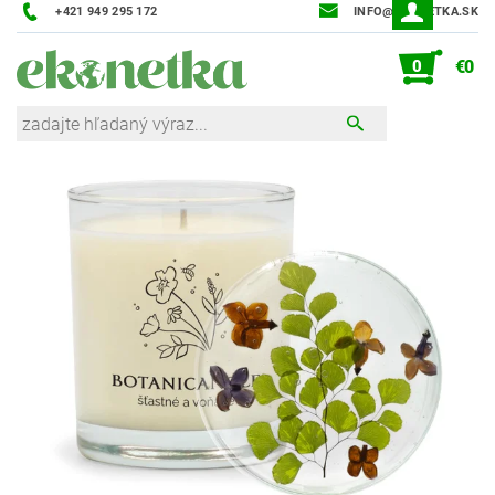
+421 949 295 172
INFO@EKONETKA.SK
0
€0