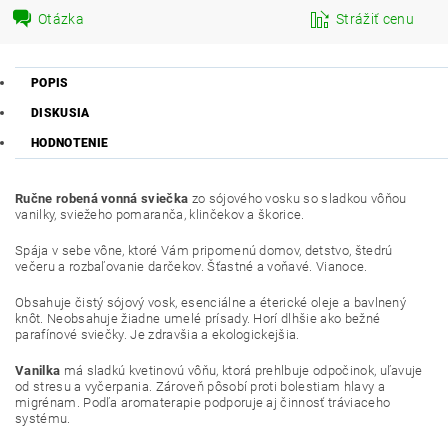
Otázka
Strážiť cenu
POPIS
DISKUSIA
HODNOTENIE
Ručne robená vonná sviečka
zo sójového vosku so sladkou vôňou
vanilky, sviežeho pomaranča, klinčekov a škorice.
Spája v sebe vône, ktoré Vám pripomenú domov, detstvo, štedrú
večeru a rozbaľovanie darčekov. Šťastné a voňavé. Vianoce.
Obsahuje čistý sójový vosk, esenciálne a éterické oleje a bavlnený
knôt. Neobsahuje žiadne umelé prísady. Horí dlhšie ako bežné
parafínové sviečky. Je zdravšia a ekologickejšia.
Vanilka
má sladkú kvetinovú vôňu, ktorá prehlbuje odpočinok, uľavuje
od stresu a vyčerpania. Zároveň pôsobí proti bolestiam hlavy a
migrénam. Podľa aromaterapie podporuje aj činnosť tráviaceho
systému.